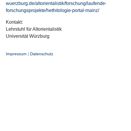
wuerzburg.de/altorientalistik/forschung/laufende-
forschungsprojekte/hethitologie-portal-mainz/
Kontakt:
Lehrstuhl für Altorientalistik
Universität Würzburg
Impressum
|
Datenschutz