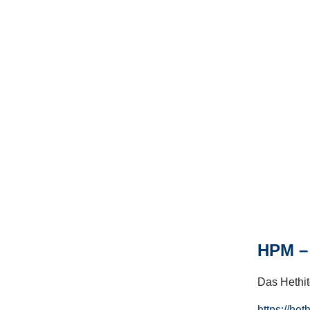
HPM – 
Das Hethito
https://het