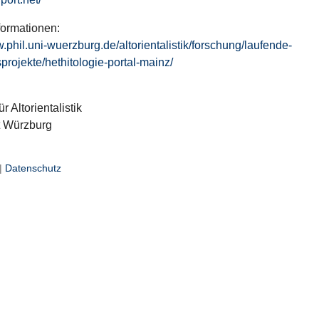
formationen:
w.phil.uni-wuerzburg.de/altorientalistik/forschung/laufende-
projekte/hethitologie-portal-mainz/
ür Altorientalistik
t Würzburg
|
Datenschutz