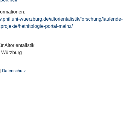
formationen:
w.phil.uni-wuerzburg.de/altorientalistik/forschung/laufende-
projekte/hethitologie-portal-mainz/
ür Altorientalistik
t Würzburg
|
Datenschutz