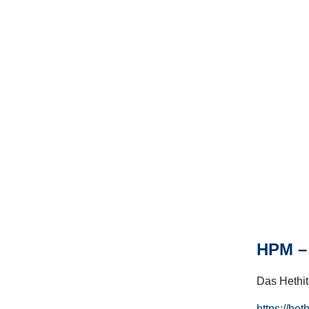
HPM – 
Das Hethito
https://het