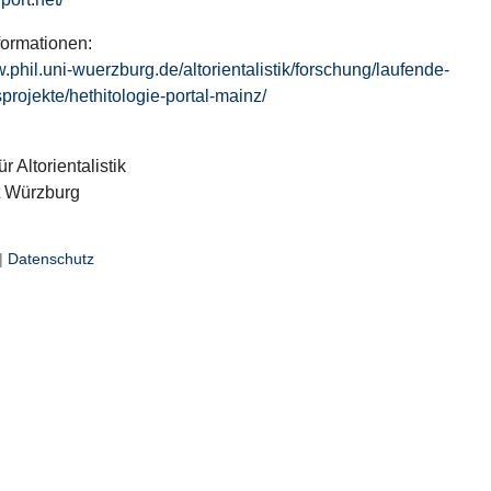
formationen:
w.phil.uni-wuerzburg.de/altorientalistik/forschung/laufende-
projekte/hethitologie-portal-mainz/
ür Altorientalistik
t Würzburg
|
Datenschutz