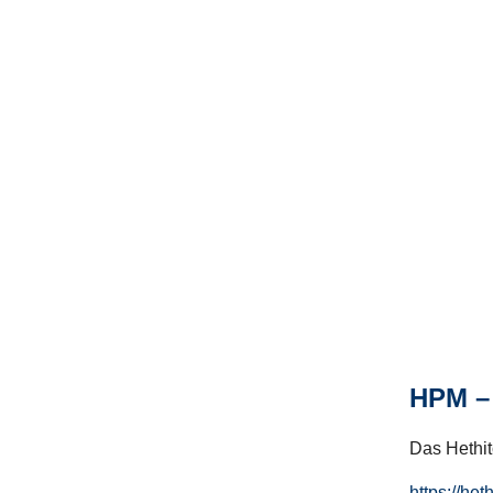
HPM – 
Das Hethito
https://het