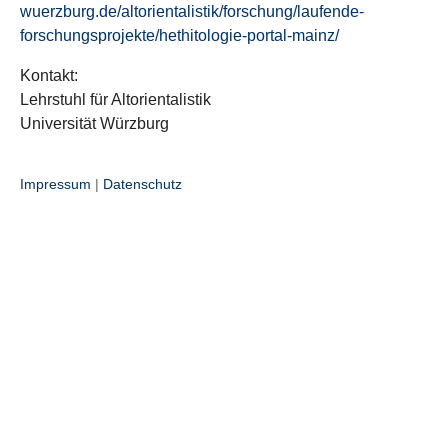
wuerzburg.de/altorientalistik/forschung/laufende-
forschungsprojekte/hethitologie-portal-mainz/
Kontakt:
Lehrstuhl für Altorientalistik
Universität Würzburg
Impressum
|
Datenschutz