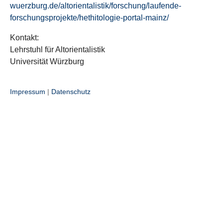
wuerzburg.de/altorientalistik/forschung/laufende-
forschungsprojekte/hethitologie-portal-mainz/
Kontakt:
Lehrstuhl für Altorientalistik
Universität Würzburg
Impressum
|
Datenschutz