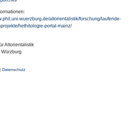
formationen:
w.phil.uni-wuerzburg.de/altorientalistik/forschung/laufende-
projekte/hethitologie-portal-mainz/
ür Altorientalistik
t Würzburg
|
Datenschutz