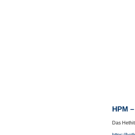
HPM – 
Das Hethito
https://het