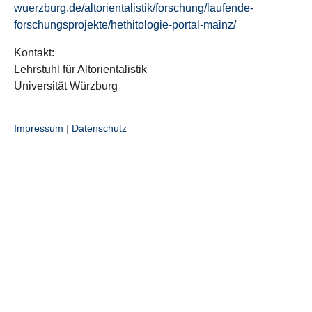
wuerzburg.de/altorientalistik/forschung/laufende-
forschungsprojekte/hethitologie-portal-mainz/
Kontakt:
Lehrstuhl für Altorientalistik
Universität Würzburg
Impressum
|
Datenschutz