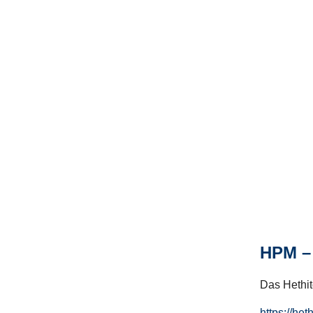
HPM – 
Das Hethito
https://het