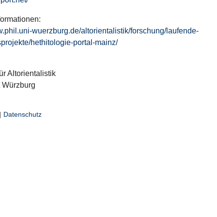
formationen:
w.phil.uni-wuerzburg.de/altorientalistik/forschung/laufende-
projekte/hethitologie-portal-mainz/
ür Altorientalistik
t Würzburg
|
Datenschutz