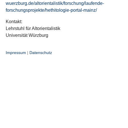
wuerzburg.de/altorientalistik/forschung/laufende-
forschungsprojekte/hethitologie-portal-mainz/
Kontakt:
Lehrstuhl für Altorientalistik
Universität Würzburg
Impressum
|
Datenschutz