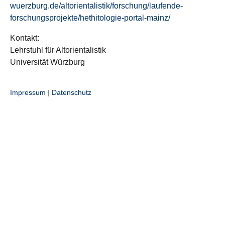
wuerzburg.de/altorientalistik/forschung/laufende-
forschungsprojekte/hethitologie-portal-mainz/
Kontakt:
Lehrstuhl für Altorientalistik
Universität Würzburg
Impressum
|
Datenschutz