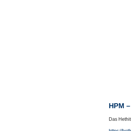
HPM – 
Das Hethito
https://het