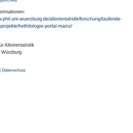
formationen:
w.phil.uni-wuerzburg.de/altorientalistik/forschung/laufende-
projekte/hethitologie-portal-mainz/
ür Altorientalistik
t Würzburg
|
Datenschutz