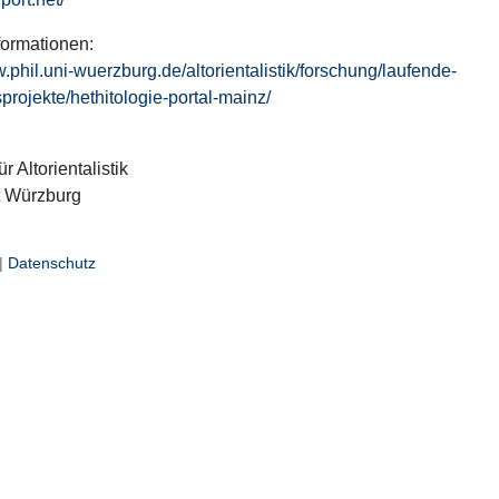
formationen:
w.phil.uni-wuerzburg.de/altorientalistik/forschung/laufende-
projekte/hethitologie-portal-mainz/
ür Altorientalistik
t Würzburg
|
Datenschutz