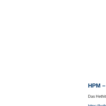
HPM – 
Das Hethito
https://het