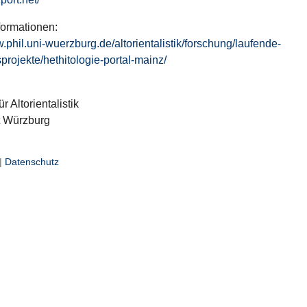
formationen:
w.phil.uni-wuerzburg.de/altorientalistik/forschung/laufende-
projekte/hethitologie-portal-mainz/
ür Altorientalistik
t Würzburg
|
Datenschutz