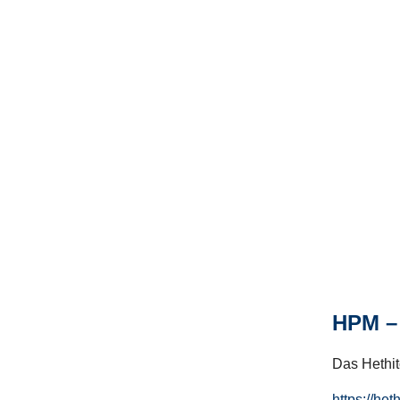
HPM – 
Das Hethito
https://het