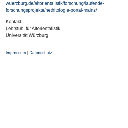
wuerzburg.de/altorientalistik/forschung/laufende-
forschungsprojekte/hethitologie-portal-mainz/
Kontakt:
Lehrstuhl für Altorientalistik
Universität Würzburg
Impressum
|
Datenschutz