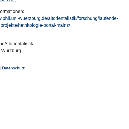
formationen:
w.phil.uni-wuerzburg.de/altorientalistik/forschung/laufende-
projekte/hethitologie-portal-mainz/
ür Altorientalistik
t Würzburg
|
Datenschutz