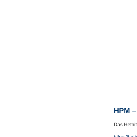
HPM – 
Das Hethito
https://het