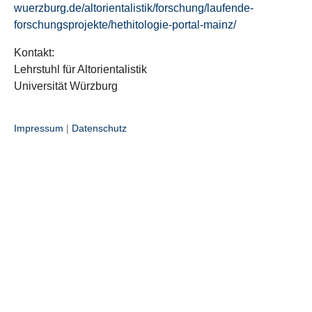
wuerzburg.de/altorientalistik/forschung/laufende-
forschungsprojekte/hethitologie-portal-mainz/
Kontakt:
Lehrstuhl für Altorientalistik
Universität Würzburg
Impressum
|
Datenschutz