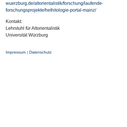
wuerzburg.de/altorientalistik/forschung/laufende-
forschungsprojekte/hethitologie-portal-mainz/
Kontakt:
Lehrstuhl für Altorientalistik
Universität Würzburg
Impressum
|
Datenschutz