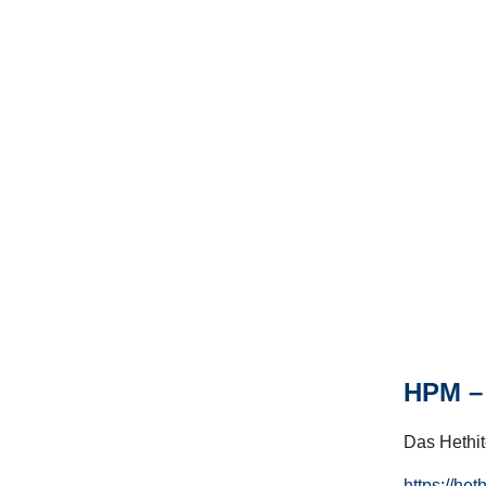
HPM – 
Das Hethito
https://het