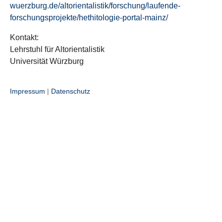
wuerzburg.de/altorientalistik/forschung/laufende-
forschungsprojekte/hethitologie-portal-mainz/
Kontakt:
Lehrstuhl für Altorientalistik
Universität Würzburg
Impressum
|
Datenschutz