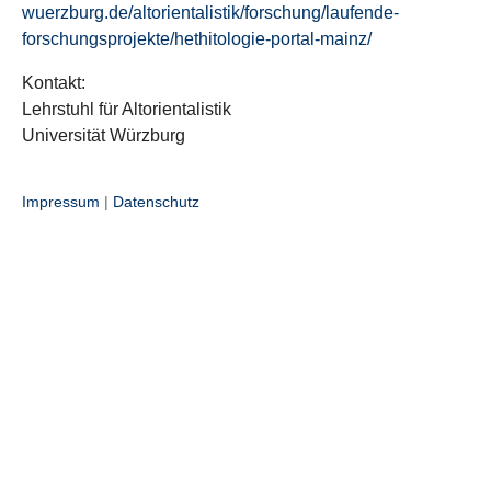
wuerzburg.de/altorientalistik/forschung/laufende-
forschungsprojekte/hethitologie-portal-mainz/
Kontakt:
Lehrstuhl für Altorientalistik
Universität Würzburg
Impressum
|
Datenschutz