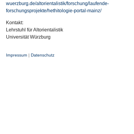
wuerzburg.de/altorientalistik/forschung/laufende-
forschungsprojekte/hethitologie-portal-mainz/
Kontakt:
Lehrstuhl für Altorientalistik
Universität Würzburg
Impressum
|
Datenschutz