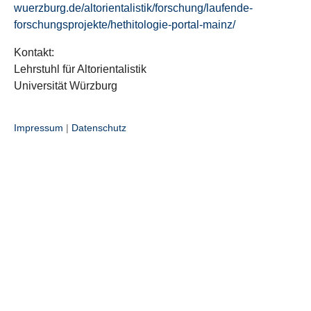
wuerzburg.de/altorientalistik/forschung/laufende-
forschungsprojekte/hethitologie-portal-mainz/
Kontakt:
Lehrstuhl für Altorientalistik
Universität Würzburg
Impressum
|
Datenschutz