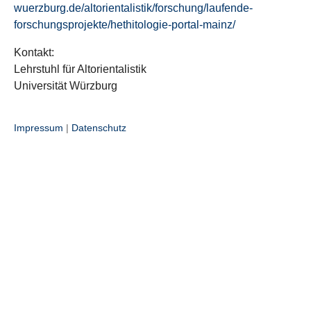
wuerzburg.de/altorientalistik/forschung/laufende-
forschungsprojekte/hethitologie-portal-mainz/
Kontakt:
Lehrstuhl für Altorientalistik
Universität Würzburg
Impressum
|
Datenschutz