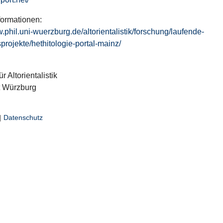
formationen:
w.phil.uni-wuerzburg.de/altorientalistik/forschung/laufende-
projekte/hethitologie-portal-mainz/
ür Altorientalistik
t Würzburg
|
Datenschutz