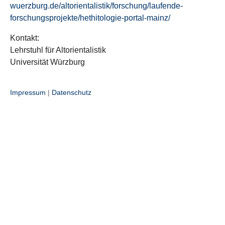
wuerzburg.de/altorientalistik/forschung/laufende-
forschungsprojekte/hethitologie-portal-mainz/
Kontakt:
Lehrstuhl für Altorientalistik
Universität Würzburg
Impressum
|
Datenschutz