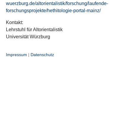
wuerzburg.de/altorientalistik/forschung/laufende-
forschungsprojekte/hethitologie-portal-mainz/
Kontakt:
Lehrstuhl für Altorientalistik
Universität Würzburg
Impressum
|
Datenschutz