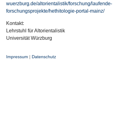
wuerzburg.de/altorientalistik/forschung/laufende-
forschungsprojekte/hethitologie-portal-mainz/
Kontakt:
Lehrstuhl für Altorientalistik
Universität Würzburg
Impressum
|
Datenschutz