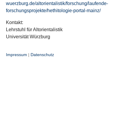
wuerzburg.de/altorientalistik/forschung/laufende-
forschungsprojekte/hethitologie-portal-mainz/
Kontakt:
Lehrstuhl für Altorientalistik
Universität Würzburg
Impressum
|
Datenschutz