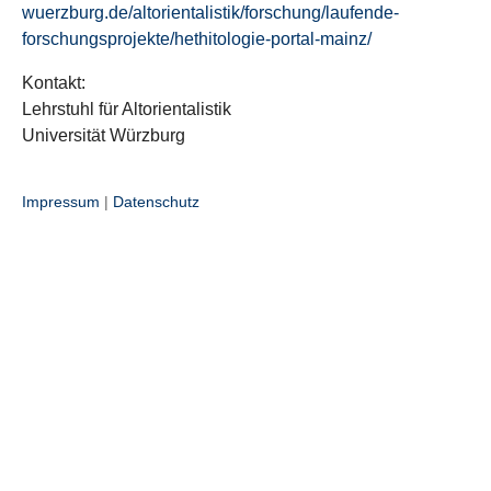
wuerzburg.de/altorientalistik/forschung/laufende-
forschungsprojekte/hethitologie-portal-mainz/
Kontakt:
Lehrstuhl für Altorientalistik
Universität Würzburg
Impressum
|
Datenschutz