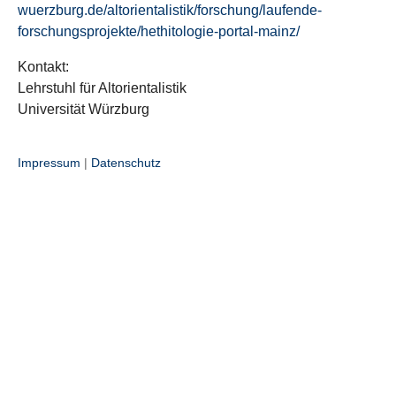
wuerzburg.de/altorientalistik/forschung/laufende-
forschungsprojekte/hethitologie-portal-mainz/
Kontakt:
Lehrstuhl für Altorientalistik
Universität Würzburg
Impressum
|
Datenschutz