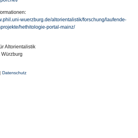
formationen:
w.phil.uni-wuerzburg.de/altorientalistik/forschung/laufende-
projekte/hethitologie-portal-mainz/
ür Altorientalistik
t Würzburg
|
Datenschutz