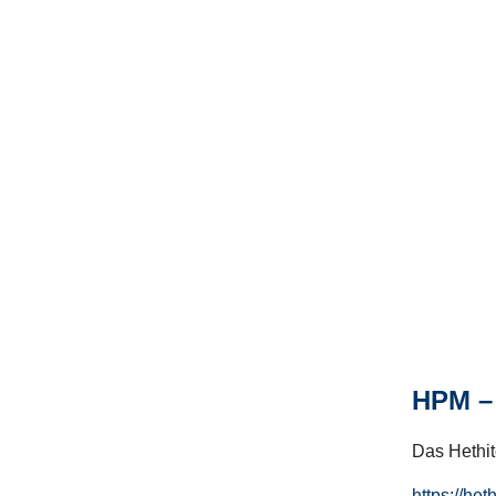
HPM – 
Das Hethito
https://het