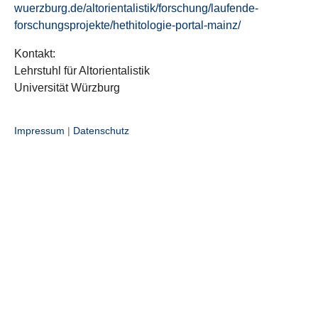
wuerzburg.de/altorientalistik/forschung/laufende-
forschungsprojekte/hethitologie-portal-mainz/
Kontakt:
Lehrstuhl für Altorientalistik
Universität Würzburg
Impressum
|
Datenschutz