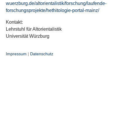
wuerzburg.de/altorientalistik/forschung/laufende-
forschungsprojekte/hethitologie-portal-mainz/
Kontakt:
Lehrstuhl für Altorientalistik
Universität Würzburg
Impressum
|
Datenschutz