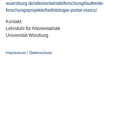
wuerzburg.de/altorientalistik/forschung/laufende-
forschungsprojekte/hethitologie-portal-mainz/
Kontakt:
Lehrstuhl für Altorientalistik
Universität Würzburg
Impressum
|
Datenschutz