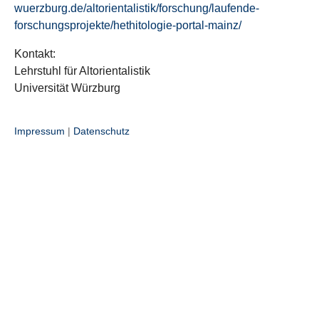
wuerzburg.de/altorientalistik/forschung/laufende-
forschungsprojekte/hethitologie-portal-mainz/
Kontakt:
Lehrstuhl für Altorientalistik
Universität Würzburg
Impressum
|
Datenschutz