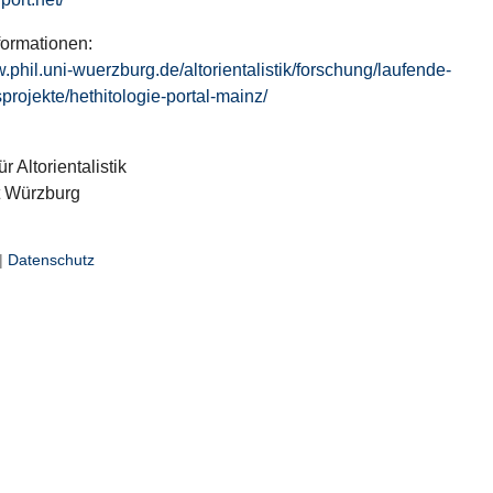
formationen:
w.phil.uni-wuerzburg.de/altorientalistik/forschung/laufende-
projekte/hethitologie-portal-mainz/
ür Altorientalistik
t Würzburg
|
Datenschutz