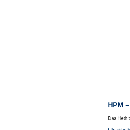
HPM – 
Das Hethito
https://het