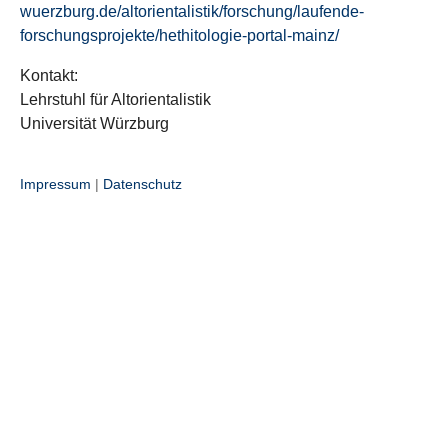
wuerzburg.de/altorientalistik/forschung/laufende-
forschungsprojekte/hethitologie-portal-mainz/
Kontakt:
Lehrstuhl für Altorientalistik
Universität Würzburg
Impressum
|
Datenschutz