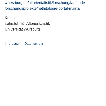
wuerzburg.de/altorientalistik/forschung/laufende-
forschungsprojekte/hethitologie-portal-mainz/
Kontakt:
Lehrstuhl für Altorientalistik
Universität Würzburg
Impressum
|
Datenschutz