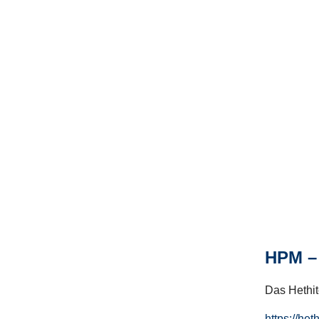
HPM – 
Das Hethito
https://het