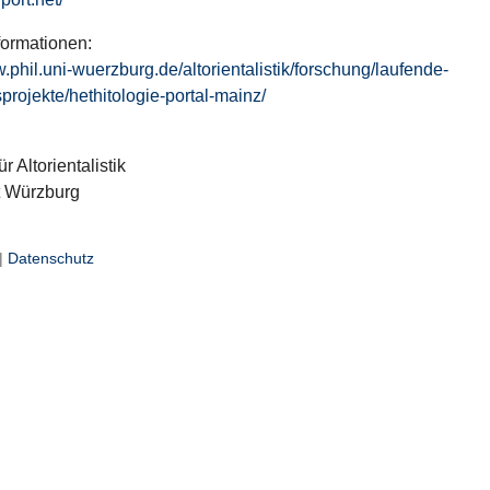
formationen:
w.phil.uni-wuerzburg.de/altorientalistik/forschung/laufende-
projekte/hethitologie-portal-mainz/
ür Altorientalistik
t Würzburg
|
Datenschutz