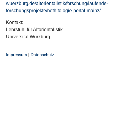
wuerzburg.de/altorientalistik/forschung/laufende-
forschungsprojekte/hethitologie-portal-mainz/
Kontakt:
Lehrstuhl für Altorientalistik
Universität Würzburg
Impressum
|
Datenschutz