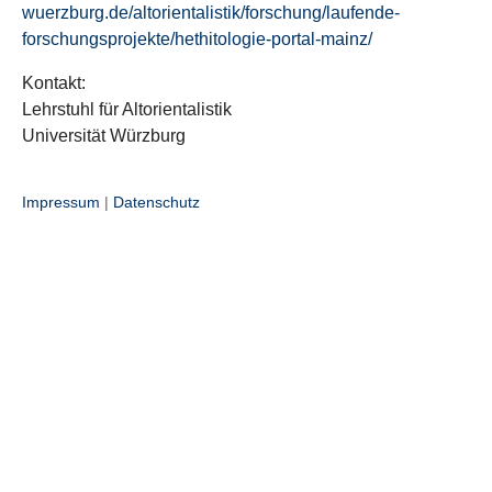
wuerzburg.de/altorientalistik/forschung/laufende-
forschungsprojekte/hethitologie-portal-mainz/
Kontakt:
Lehrstuhl für Altorientalistik
Universität Würzburg
Impressum
|
Datenschutz