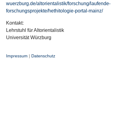
wuerzburg.de/altorientalistik/forschung/laufende-
forschungsprojekte/hethitologie-portal-mainz/
Kontakt:
Lehrstuhl für Altorientalistik
Universität Würzburg
Impressum
|
Datenschutz