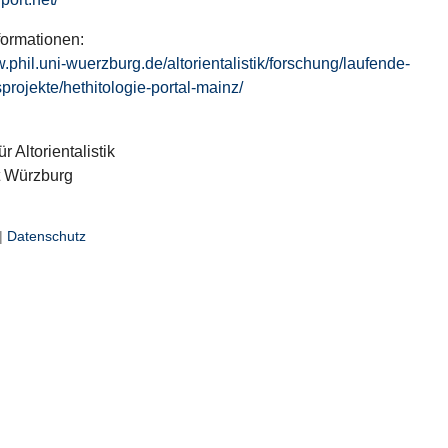
formationen:
w.phil.uni-wuerzburg.de/altorientalistik/forschung/laufende-
projekte/hethitologie-portal-mainz/
ür Altorientalistik
t Würzburg
|
Datenschutz