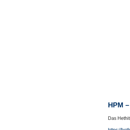
HPM – 
Das Hethito
https://het