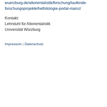
wuerzburg.de/altorientalistik/forschung/laufende-
forschungsprojekte/hethitologie-portal-mainz/
Kontakt:
Lehrstuhl für Altorientalistik
Universität Würzburg
Impressum
|
Datenschutz