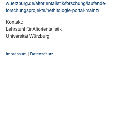
wuerzburg.de/altorientalistik/forschung/laufende-
forschungsprojekte/hethitologie-portal-mainz/
Kontakt:
Lehrstuhl für Altorientalistik
Universität Würzburg
Impressum
|
Datenschutz