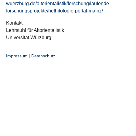
wuerzburg.de/altorientalistik/forschung/laufende-
forschungsprojekte/hethitologie-portal-mainz/
Kontakt:
Lehrstuhl für Altorientalistik
Universität Würzburg
Impressum
|
Datenschutz