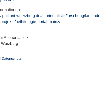
formationen:
w.phil.uni-wuerzburg.de/altorientalistik/forschung/laufende-
projekte/hethitologie-portal-mainz/
ür Altorientalistik
t Würzburg
|
Datenschutz