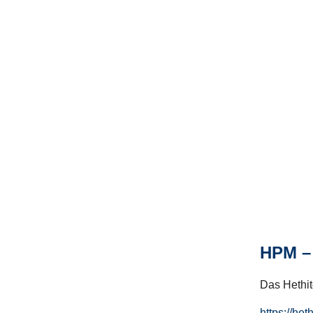
HPM – 
Das Hethito
https://het