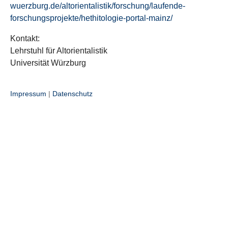
wuerzburg.de/altorientalistik/forschung/laufende-
forschungsprojekte/hethitologie-portal-mainz/
Kontakt:
Lehrstuhl für Altorientalistik
Universität Würzburg
Impressum
|
Datenschutz