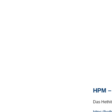
HPM – 
Das Hethito
https://het