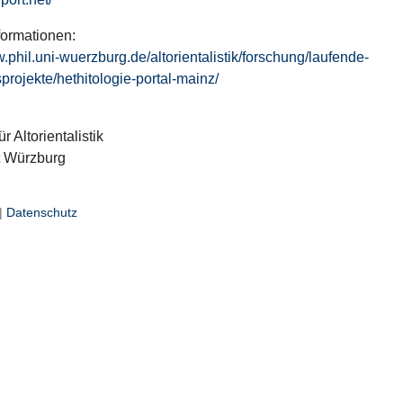
formationen:
w.phil.uni-wuerzburg.de/altorientalistik/forschung/laufende-
projekte/hethitologie-portal-mainz/
ür Altorientalistik
t Würzburg
|
Datenschutz